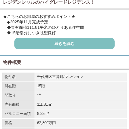
レジデンシャルのハイグレードレジデンス！
★こちらのお部屋のおすすめポイント★
◆2025年11月完成予定
◆専有面積111.81平米のゆとりある住空間
◆15階部分につき眺望良好
◆快適な暮らしを彩る充実の設備
続きを読む
◆総戸数193戸のビッグコミュニティ
◆管理体制良好
◆便利な各階ゴミステーション
◆多彩なコンシェルジュサービス
物件概要
◆ラウンジやパーティールーム等共用施設も充実
※詳細はメールまたはお電話（3263-6565）にてお問い合わせ下さ
物件名
千代田区三番町/マンション
い。
所在階
15階
間取り
***
専有面積
111.81m²
バルコニー面積
8.33m²
価格
62,800万円