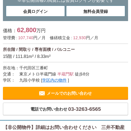
※
非公開情報の閲覧には
会員ログインが必要です
会員ログイン
無料会員登録
62,800
価格：
万円
管理費 :
107,740
円／月 修繕積立金 :
12,930
円／月
所在階 / 間取り / 専有面積 / バルコニー
15階 / 111.81m² / 8.33m²
所在地：
千代田区三番町
交通：
東京メトロ半蔵門線
半蔵門駅
徒歩8分
学区：
九段小学校
[
学区内の物件
]
メールでのお問い合わせ
03-3263-6565
電話でお問い合わせ
【非公開物件】詳細はお問い合わせください 三井不動産