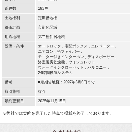
総戸数
193戸
土地権利
定期借地権
都市計画
市街化区域
用途地域
第二種住居地域
設備・条件
オートロック
,
宅配ボックス
,
エレベーター
,
エアコン
,
光ファイバー
,
モニター付きインターホン
,
ディスポーザー
,
浴室暖房乾燥機
,
ウォシュレット
,
ウォークインクローゼット
,
バルコニー
,
24時間換気システム
備考
■定期借地権：2097年5月6日まで
取引態様
媒介
最終更新日
2025年11月15日
※弊社では契約を完了した時点で掲載を終了しております。