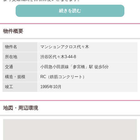
駅近くでありながら閑静な住宅街で住環境良好です。
続きを読む
周辺の街並みに調和するタイル貼りの瀟洒な外観です。
日勤管理で管理体制も良好。
エントランスは安心のオートロックです。
物件概要
物件名
マンションアクロス代々木
所在地
渋谷区代々木3-44-8
交通
小田急小田原線「参宮橋」駅 徒歩5分
構造・規模
RC（鉄筋コンクリート）
竣工
1995年10月
地図・周辺環境