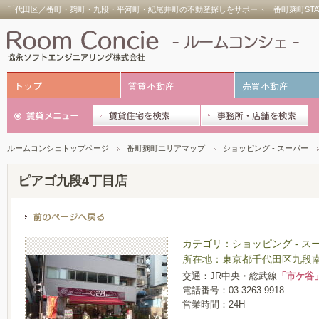
千代田区／番町・麹町・九段・平河町・紀尾井町の不動産探しをサポート 番町麹町STA
トップ
賃貸不動産
売買不動産
ルームコンシェトップページ
番町麹町エリアマップ
ショッピング - スーパー
ピアゴ九段4丁目店
カテゴリ：ショッピング - ス
所在地：東京都千代田区九段南
交通：JR中央・総武線
「市ケ谷
電話番号：03-3263-9918
営業時間：24H