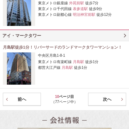
東京メトロ銀座線
外苑前駅
徒歩7分
東京メトロ千代田線
表参道駅
徒歩9分
東京メトロ副都心線
明治神宮前駅
徒歩12分
アイ・マークタワー
月島駅徒歩1分！リバーサードのランドマークタワーマンション！
中央区月島1-8-1
東京メトロ有楽町線
月島駅
徒歩1分
都営大江戸線
月島駅
徒歩1分
10
ページ目
前へ
次へ
（77ページ中）