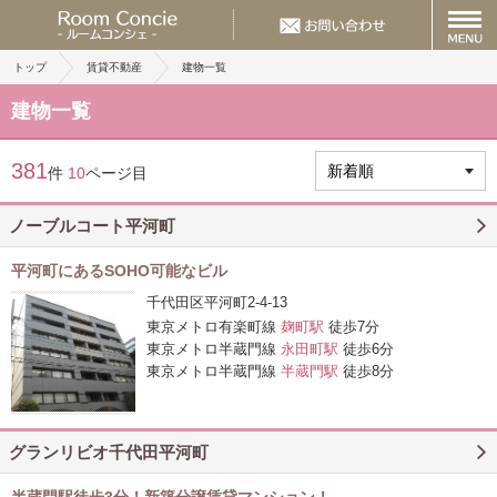
トップ
賃貸不動産
建物一覧
建物一覧
381
件
10
ページ目
ノーブルコート平河町
平河町にあるSOHO可能なビル
千代田区平河町2-4-13
東京メトロ有楽町線
麹町駅
徒歩7分
東京メトロ半蔵門線
永田町駅
徒歩6分
東京メトロ半蔵門線
半蔵門駅
徒歩8分
グランリビオ千代田平河町