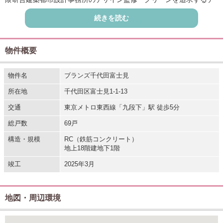
ザイン」を体現。
続きを読む
千代田区初のZEH-M認定、省エネルギー・創エネルギー両面で脱炭
素社会に貢献。
各階に宅配ボックスやゴミ置場が設置されており、時間帯を気にせ
物件概要
ず過ごせます。
ホテルライクなコンシェルジュサービスも魅力です。
物件名
ブランズ千代田富士見
徒歩圏内に多彩なアクセス、オンもオフも軽快なフットワークが可
所在地
千代田区富士見1-1-13
能です。
周辺施設も充実しており暮らしやすい環境が整っています。
交通
東京メトロ東西線「九段下」駅 徒歩5分
総戸数
69戸
構造・規模
RC（鉄筋コンクリート）
地上18階建地下1階
竣工
2025年3月
地図・周辺環境