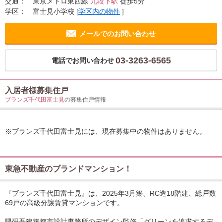
交通：
東京メトロ東西線
九段下駅
徒歩5分
学区：
富士見小学校
[
学区内の物件
]
メールでのお問い合わせ
03-3263-6565
電話でお問い合わせ
入居者様募集住戸
ブランズ千代田富士見
の募集住戸情報
※ブランズ千代田富士見には、現在募集中の物件はありません。
東急不動産のブランドマンション！
『ブランズ千代田富士見』は、2025年3月築、RC造18階建、総戸数
69戸の高級分譲賃貸マンションです。
隈研吾建築都市設計事務所のデザイン監修「グリーンを追求するデ