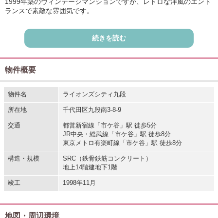
1999年築のヴィンテージマンションですが、レトロな洋風のエント
ランスで素敵な雰囲気です。
スーパー「リンコス」が通りを挟んで向かい側、徒歩2分の位置にあ
続きを読む
り、そのほかにも銀行や郵便局も近く利便性の良い立地です。
九段小学校の学区行で、学校までは徒歩約5分です。
通学時は大通りを挟まないため、その点は安心ですが、
物件概要
坂があるため、小学校からの帰路は上り坂になります。
物件名
ライオンズシティ九段
所在地
千代田区九段南3-8-9
交通
都営新宿線「市ケ谷」駅 徒歩5分
JR中央・総武線「市ケ谷」駅 徒歩8分
東京メトロ有楽町線「市ケ谷」駅 徒歩8分
構造・規模
SRC（鉄骨鉄筋コンクリート）
地上14階建地下1階
竣工
1998年11月
地図・周辺環境