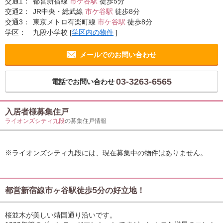
交通1：
都営新宿線
市ケ谷駅
徒歩5分
交通2：
JR中央・総武線
市ケ谷駅
徒歩8分
交通3：
東京メトロ有楽町線
市ケ谷駅
徒歩8分
学区：
九段小学校
[
学区内の物件
]
メールでのお問い合わせ
03-3263-6565
電話でお問い合わせ
入居者様募集住戸
ライオンズシティ九段
の募集住戸情報
※ライオンズシティ九段には、現在募集中の物件はありません。
都営新宿線市ヶ谷駅徒歩5分の好立地！
桜並木が美しい靖国通り沿いです。