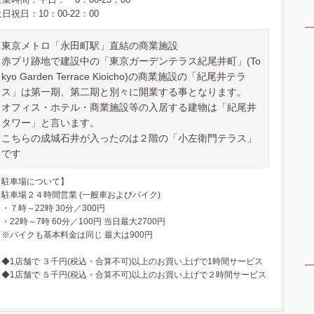
日祝日：10：00-22：00
東京メトロ「永田町駅」直結の商業施設
赤プリ跡地で建設中の「東京ガーデンテラス紀尾井町」(To
kyo Garden Terrace Kioicho)の商業施設の「紀尾井テラ
ス」は第一期、第二期と別々に開業する事となります。
オフィス・ホテル・商業施設等の入居する建物は「紀尾井
タワー」と言います。
こちらの成城石井が入ったのは２階の「小左衛門テラス」
です
【駐車場について】
駐車場２４時間営業 (一般車およびバイク)
・７時～22時 30分／300円
22時～7時 60分／100円 当日最大2700円
※バイクも基本料金は同じ 最大は900円
◆1店舗で ３千円(税込・合算不可)以上のお買い上げで1時間サービス
◆1店舗で ５千円(税込・合算不可)以上のお買い上げで２時間サービス