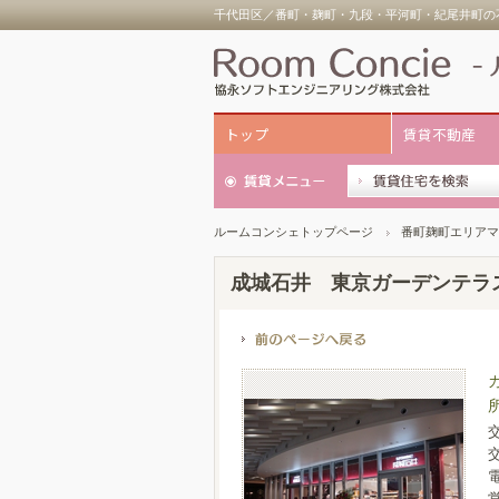
千代田区／番町・麹町・九段・平河町・紀尾井町の不
トップ
賃貸不動産
ルームコンシェトップページ
番町麹町エリアマ
成城石井 東京ガーデンテラ
電