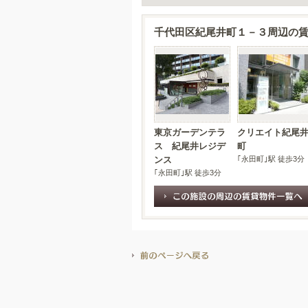
千代田区紀尾井町１－３周辺の賃貸
東京ガーデンテラ
クリエイト紀尾
ス 紀尾井レジデ
町
｢永田町｣駅 徒歩3分
ンス
｢永田町｣駅 徒歩3分