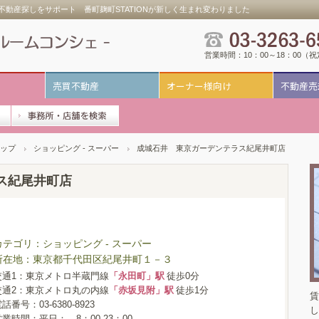
動産探しをサポート 番町麹町STATIONが新しく生まれ変わりました
営業時間：10：00～18：00（
売買不動産
オーナー様向け
不動産売
ップ
ショッピング - スーパー
成城石井 東京ガーデンテラス紀尾井町店
ス紀尾井町店
カテゴリ：ショッピング - スーパー
所在地：東京都千代田区紀尾井町１－３
交通1：東京メトロ半蔵門線
「永田町」駅
徒歩0分
交通2：東京メトロ丸の内線
「赤坂見附」駅
徒歩1分
賃
話番号：03-6380-8923
し
営業時間：平日： 8：00-23：00