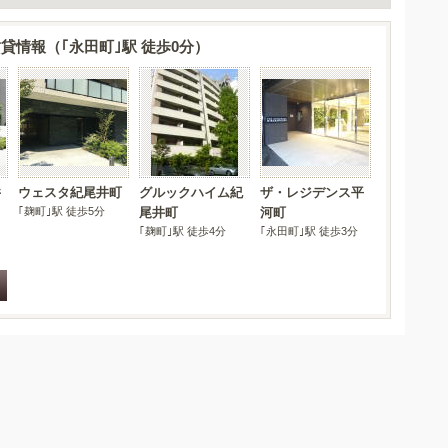
情報（｢永田町｣駅 徒歩0分）
井
ウェスタ紀尾井町
グルックハイム紀
ザ・レジデンス平
｢麹町｣駅 徒歩5分
尾井町
河町
｢麹町｣駅 徒歩4分
｢永田町｣駅 徒歩3分