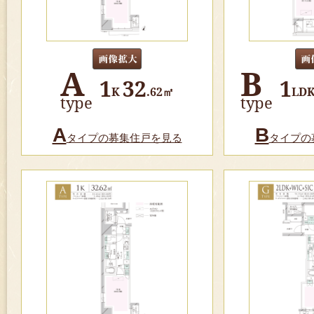
A
B
1
32
1
K
.62㎡
LD
type
type
A
B
タイプの募集住戸を見る
タイプの