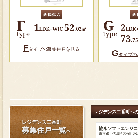
F
G
1
52
2
LDK+WIC
.02㎡
LDK
type
type
73
.7
F
タイプの募集住戸を見る
G
タイプの
レジデンス二番町へ
レジデンス二番町
募集住戸一覧
協永ソフトエンジニ
へ
東京都千代田区六番町6-1-