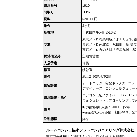
部屋番号
1910
間取り
1LDK
賃料
620,000円
敷金
3ヶ月
所在地
千代田区平河町2-16-2
東京メトロ有楽町線「永田町」駅 徒
交通
東京メトロ南北線「永田町」駅 徒歩
東京メトロ丸の内線「赤坂見附」駅 
賃貸借区分
定期賃貸借
入居予定
相談
構造
鉄骨造
規模
地上24階建地下2階
オートロック
,
宅配ボックス
,
エレ
建物設備
デザイナーズ
,
コンシェルジュサー
エアコン
,
光ファイバー
,
BS・CS
,
部屋設備・条件
ウォシュレット
,
フローリング
,
ウ
■指定保険加入要：20000円/2年
備考
■保証会社利用必須：初回40％、翌年
取引態様
媒介
ルームコンシェ協永ソフトエンジニアリング株式会社
東京都千代田区六番町6-1 パレロワイヤル六番町502