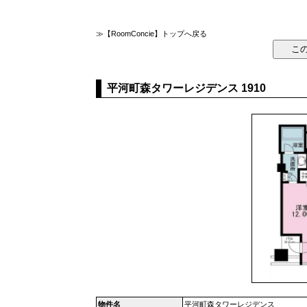
≫【RoomConcie】トップへ戻る
平河町森タワーレジデンス 1910
物件名
平河町森タワーレジデンス