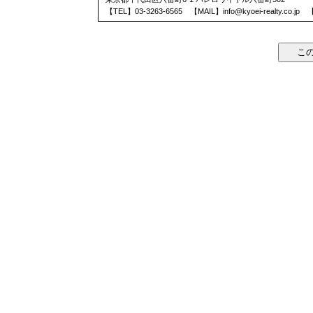
【TEL】03-3263-6565 【MAIL】
info@kyoei-realty.co.jp
【営