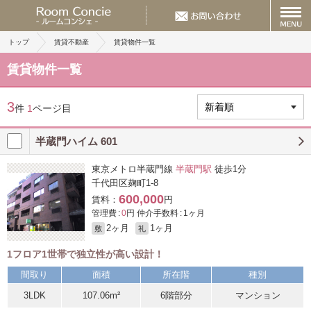
トップ
賃貸不動産
賃貸物件一覧
賃貸物件一覧
3
件
1
ページ目
半蔵門ハイム 601
東京メトロ半蔵門線
半蔵門駅
徒歩1分
千代田区麹町1-8
600,000
賃料：
円
管理費 :
0
円 仲介手数料 : 1ヶ月
2ヶ月
1ヶ月
敷
礼
1フロア1世帯で独立性が高い設計！
間取り
面積
所在階
種別
3LDK
107.06m²
6階部分
マンション