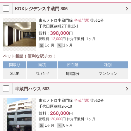
KDXレジデンス半蔵門 806
東京メトロ半蔵門線
半蔵門駅
徒歩1分
千代田区麹町2丁目12-1
398,000
賃料：
円
管理費 :
12,000
円 仲介手数料 : 1ヶ月
1ヶ月
1ヶ月
敷
礼
ペット相談！便利な駅チカ！
間取り
面積
所在階
種別
2LDK
71.74m²
8階部分
マンション
半蔵門ハウス 503
東京メトロ半蔵門線
半蔵門駅
徒歩2分
千代田区麹町2-5-18
260,000
賃料：
円
管理費 :
20,000
円 仲介手数料 : 1ヶ月
1ヶ月
0ヶ月
敷
礼