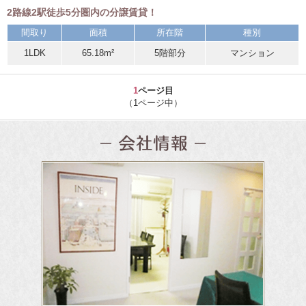
2路線2駅徒歩5分圏内の分譲賃貸！
間取り
面積
所在階
種別
1LDK
65.18m²
5階部分
マンション
1
ページ目
（1ページ中）