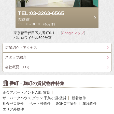
TEL:03-3263-6565
営業時間
10：00～18：00（祝定休）
東京都千代田区六番町6-1
[
Googleマップ
]
パレロワイヤル502号室
店舗紹介・アクセス
スタッフ紹介
会社概要（PC）
番町・麹町の賃貸物件特集
正金アパートメント入船-賃貸
ザ・パークハウス グラン 千鳥ヶ淵-賃貸
新着物件
礼金ゼロ物件
ペット可物件
SOHO可物件
築浅物件
エリア外物件