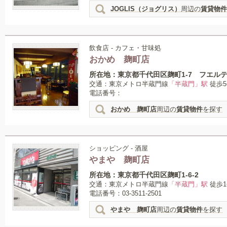
JOGLIS（ジョグリス）
周辺の
賃貸物件
飲食店 - カフェ・甘味処
おかめ 麹町店
所在地：東京都千代田区麹町1-7 フエルテ
交通：東京メトロ半蔵門線
「半蔵門」駅
徒歩5
電話番号：
おかめ 麹町店
周辺の
賃貸物件
を探す
ショッピング - 酒屋
やまや 麹町店
所在地：東京都千代田区麹町1-6-2
交通：東京メトロ半蔵門線
「半蔵門」駅
徒歩1
電話番号：03-3511-2501
やまや 麹町店
周辺の
賃貸物件
を探す