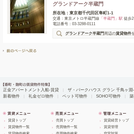
グランドアーク半蔵門
所在地：東京都千代田区隼町1-1
交通：東京メトロ半蔵門線
「半蔵門」駅
徒歩2
電話番号：03-3288-0111
グランドアーク半蔵門
周辺の
賃貸物件
正金アパートメント入船-賃貸
ザ・パークハウス グラン 千鳥ヶ淵
新着物件
礼金ゼロ物件
ペット可物件
SOHO可物件
築
賃貸メニュー
売買メニュー
管理メニュー
賃貸トップ
売買トップ
賃貸経営トップ
賃貸物件一覧
売買物件一覧
賃貸管理
賃貸物件検索
売買物件検索
空室対策