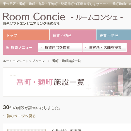
千代田区／番町・麹町・九段・平河町・紀尾井町の不動産探しをサポート 番町麹町STA
トップ
賃貸不動産
売買不動産
ルームコンシェトップページ
番町・麹町施設一覧
30
件の施設が該当いたしました。